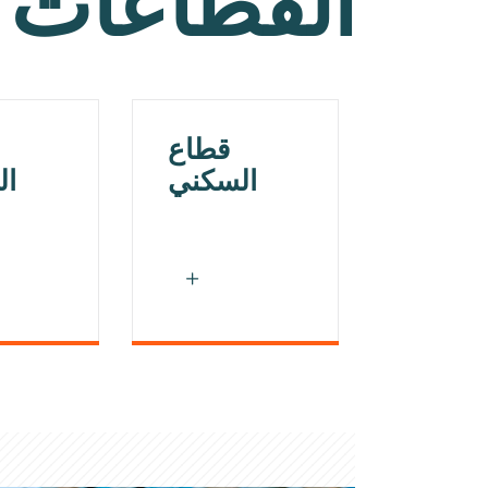
القطاعات
قطاع
السكني
ال