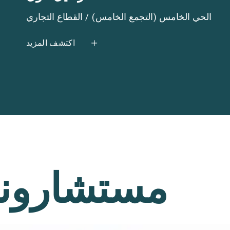
مدينة أسيوط "منفلوط" / قطاع النقل
اكتشف المزيد
مستشارونا