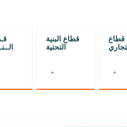
قطاع
قطاع البنية
قـ
تجاري
التحتية
الــن