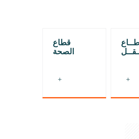
طــاع
قطاع
ــقــل
الصحة