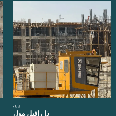
البناء
محطة منفلوط للقطار فائق السرعة