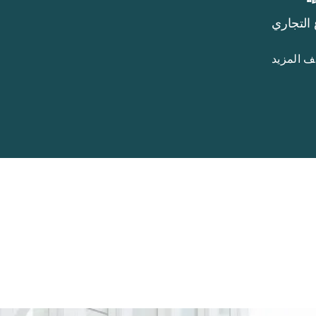
التجاري
التجمع ا
 المزيد